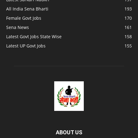
All India Sena Bharti
193
Female Govt Jobs
170
Sena News
161
Latest Govt Jobs State Wise
158
Latest UP Govt Jobs
155
ABOUT US