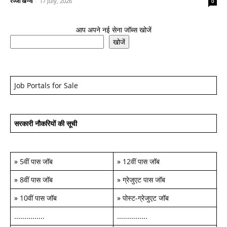
रज्जो खन्ना
-
17 July, 2026
0
आप अपने नई सेना जॉब्स खोजें
खोजें
Job Portals for Sale
सरकारी नौकरियों की सूची
»
5वीं पास जॉब
»
12वीं पास जॉब
»
8वीं पास जॉब
»
ग्रेजुएट पास जॉब
»
10वीं पास जॉब
»
पोस्ट-ग्रेजुएट जॉब
...............
...............