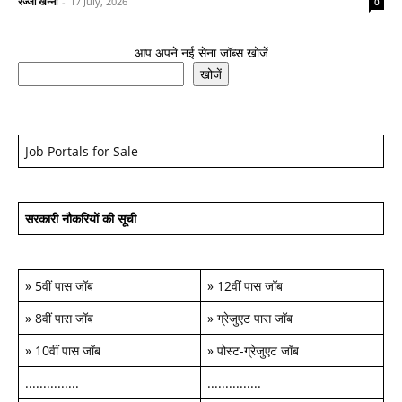
रज्जो खन्ना
-
17 July, 2026
0
आप अपने नई सेना जॉब्स खोजें
खोजें
Job Portals for Sale
सरकारी नौकरियों की सूची
»
5वीं पास जॉब
»
12वीं पास जॉब
»
8वीं पास जॉब
»
ग्रेजुएट पास जॉब
»
10वीं पास जॉब
»
पोस्ट-ग्रेजुएट जॉब
...............
...............