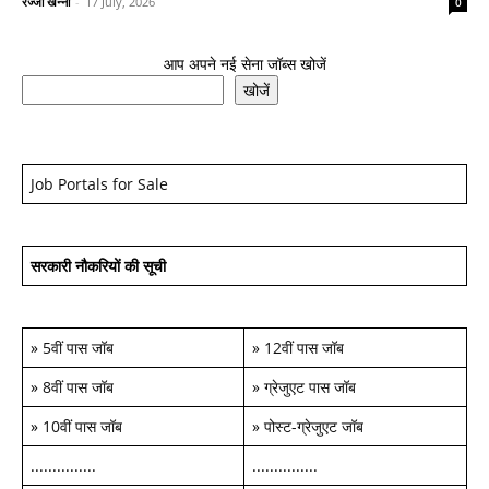
रज्जो खन्ना
-
17 July, 2026
0
आप अपने नई सेना जॉब्स खोजें
खोजें
Job Portals for Sale
सरकारी नौकरियों की सूची
»
5वीं पास जॉब
»
12वीं पास जॉब
»
8वीं पास जॉब
»
ग्रेजुएट पास जॉब
»
10वीं पास जॉब
»
पोस्ट-ग्रेजुएट जॉब
...............
...............