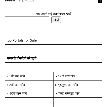
रज्जो खन्ना
-
17 July, 2026
0
आप अपने नई सेना जॉब्स खोजें
खोजें
Job Portals for Sale
सरकारी नौकरियों की सूची
»
5वीं पास जॉब
»
12वीं पास जॉब
»
8वीं पास जॉब
»
ग्रेजुएट पास जॉब
»
10वीं पास जॉब
»
पोस्ट-ग्रेजुएट जॉब
...............
...............