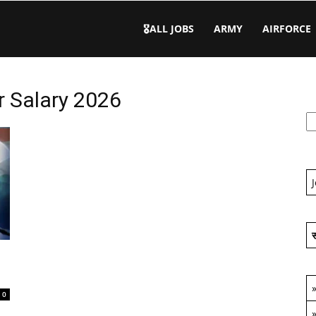
🎖️ALL JOBS
ARMY
AIRFORCE
r Salary 2026
स
0