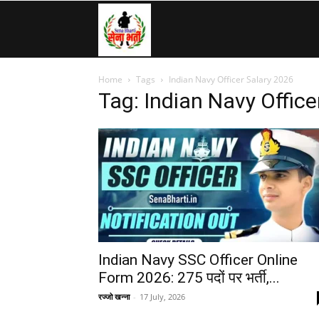
SenaBharti.in
Home
Tags
Indian Navy Officer Salary 2026
»
Tag: Indian Navy Office
Army,
Navy,
Airforce,
Indian Navy SSC Officer Online
Form 2026: 275 पदों पर भर्ती,...
रज्जो खन्ना
-
17 July, 2026
Police….