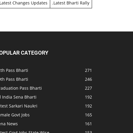
Latest Changes Updates
.
Latest Bharti Rally
OPULAR CATEGORY
th Pass Bharti
271
th Pass Bharti
246
raduation Pass Bharti
227
l India Sena Bharti
192
test Sarkari Naukri
192
emale Govt Jobs
165
ena News
161
test Govt Jobs State Wise
153