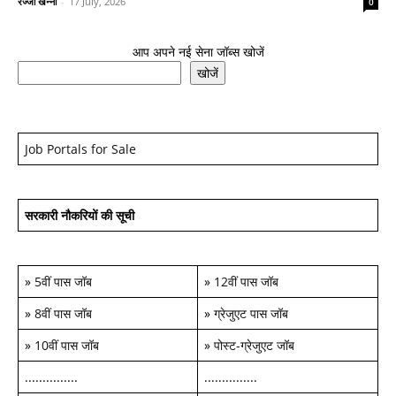
रज्जो खन्ना
-
17 July, 2026
0
आप अपने नई सेना जॉब्स खोजें
खोजें
Job Portals for Sale
सरकारी नौकरियों की सूची
»
5वीं पास जॉब
»
12वीं पास जॉब
»
8वीं पास जॉब
»
ग्रेजुएट पास जॉब
»
10वीं पास जॉब
»
पोस्ट-ग्रेजुएट जॉब
...............
...............