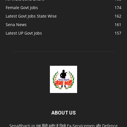
Female Govt Jobs
174
Latest Govt Jobs State Wise
162
Sena News
161
Latest UP Govt Jobs
157
ABOUT US
SenaBharti.in एक हिंदी ब्लॉग है जिसे Ex‑Servicemen और Defence