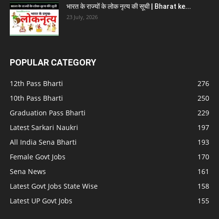
भारत के राज्यों के लोक नृत्य की सूची | Bharat ke...
23 July, 2026
POPULAR CATEGORY
12th Pass Bharti
276
10th Pass Bharti
250
Graduation Pass Bharti
229
Latest Sarkari Naukri
197
All India Sena Bharti
193
Female Govt Jobs
170
Sena News
161
Latest Govt Jobs State Wise
158
Latest UP Govt Jobs
155