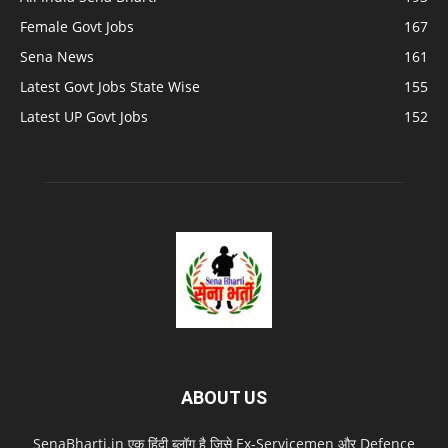
Female Govt Jobs
167
Sena News
161
Latest Govt Jobs State Wise
155
Latest UP Govt Jobs
152
ABOUT US
SenaBharti.in एक हिंदी ब्लॉग है जिसे Ex‑Servicemen और Defence