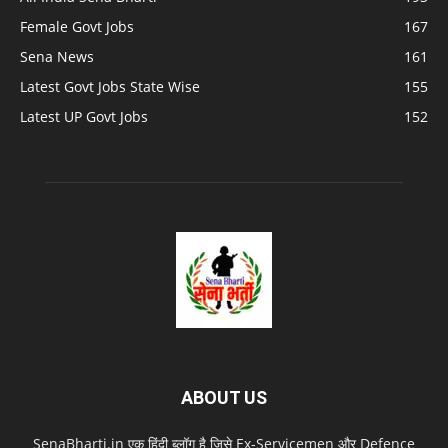
Female Govt Jobs
167
Sena News
161
Latest Govt Jobs State Wise
155
Latest UP Govt Jobs
152
ABOUT US
SenaBharti.in एक हिंदी ब्लॉग है जिसे Ex‑Servicemen और Defence