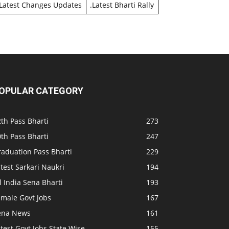
Latest Changes Updates
.
Latest Bharti Rally
OPULAR CATEGORY
th Pass Bharti
273
th Pass Bharti
247
raduation Pass Bharti
229
test Sarkari Naukri
194
l India Sena Bharti
193
emale Govt Jobs
167
ena News
161
test Govt Jobs State Wise
155