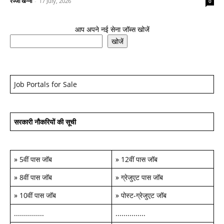
रज्जो खन्ना
-
17 July, 2026
0
आप अपने नई सेना जॉब्स खोजें
खोजें
Job Portals for Sale
सरकारी नौकरियों की सूची
»
5वीं पास जॉब
»
12वीं पास जॉब
»
8वीं पास जॉब
»
ग्रेजुएट पास जॉब
»
10वीं पास जॉब
»
पोस्ट-ग्रेजुएट जॉब
...............
...............