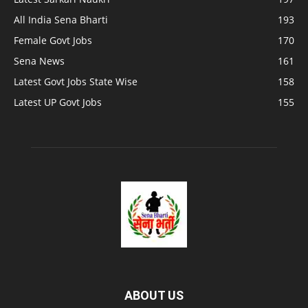
All India Sena Bharti
193
Female Govt Jobs
170
Sena News
161
Latest Govt Jobs State Wise
158
Latest UP Govt Jobs
155
ABOUT US