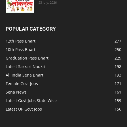
23 July, 2026
POPULAR CATEGORY
12th Pass Bharti
277
10th Pass Bharti
250
Graduation Pass Bharti
229
Latest Sarkari Naukri
198
All India Sena Bharti
193
Female Govt Jobs
171
Sena News
161
Latest Govt Jobs State Wise
159
Latest UP Govt Jobs
156