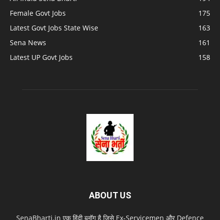
Female Govt Jobs
175
Latest Govt Jobs State Wise
163
Sena News
161
Latest UP Govt Jobs
158
ABOUT US
SenaBharti.in एक हिंदी ब्लॉग है जिसे Ex‑Servicemen और Defence