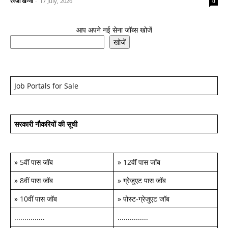
रज्जो खन्ना
-
17 July, 2026
0
आप अपने नई सेना जॉब्स खोजें
खोजें
Job Portals for Sale
सरकारी नौकरियों की सूची
»
5वीं पास जॉब
»
12वीं पास जॉब
»
8वीं पास जॉब
»
ग्रेजुएट पास जॉब
»
10वीं पास जॉब
»
पोस्ट-ग्रेजुएट जॉब
...............
...............