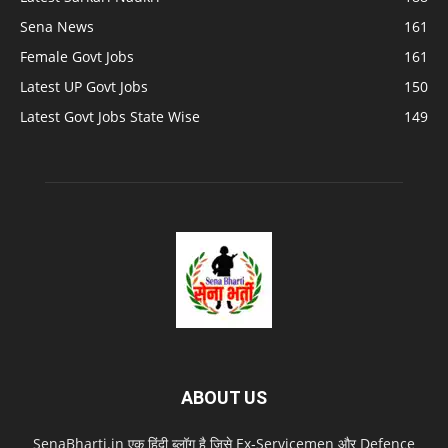
Sena News
161
Female Govt Jobs
161
Latest UP Govt Jobs
150
Latest Govt Jobs State Wise
149
ABOUT US
SenaBharti.in एक हिंदी ब्लॉग है जिसे Ex‑Servicemen और Defence