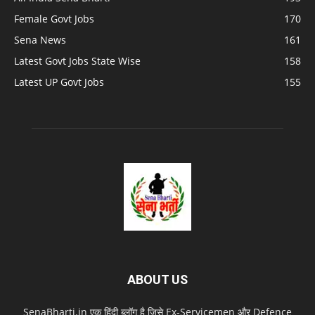
Female Govt Jobs
170
Sena News
161
Latest Govt Jobs State Wise
158
Latest UP Govt Jobs
155
ABOUT US
SenaBharti.in एक हिंदी ब्लॉग है जिसे Ex‑Servicemen और Defence