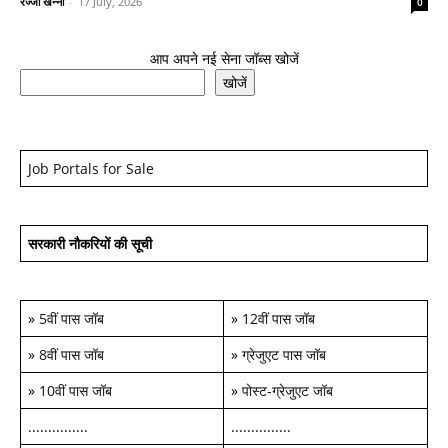
रज्जो खन्ना
-
17 July, 2026
0
आप अपने नई सेना जॉब्स खोजें
खोजें
Job Portals for Sale
सरकारी नौकरियों की सूची
»
5वीं पास जॉब
»
12वीं पास जॉब
»
8वीं पास जॉब
»
ग्रेजुएट पास जॉब
»
10वीं पास जॉब
»
पोस्ट-ग्रेजुएट जॉब
...............
...............