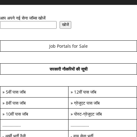
आप अपने नई सेना जॉब्स खोजें
खोजें
Job Portals for Sale
सरकारी नौकरियों की सूची
»
5वीं पास जॉब
»
12वीं पास जॉब
»
8वीं पास जॉब
»
ग्रेजुएट पास जॉब
»
10वीं पास जॉब
»
पोस्ट-ग्रेजुएट जॉब
...............
...............
-
आर्मी भर्ती रैली
-
वायु सेना भर्ती