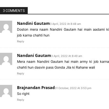
3 COMMENTS
Nandini Gautam
3 April, 2022 At 8:48 am
Doston mera naam Nandini Gautam hai main aadami ki
job karna chahti hun
Reply
Nandani Gautam
3 April, 2022 At 8:49 am
Mera naam Nandini Gautam hai main army ki job karna
chahti hun dasvin pass Gonda Jila ki Rahane wali
Reply
Brajnandan Prasad
31 October, 2022 At 3:53 pm
So right
Reply