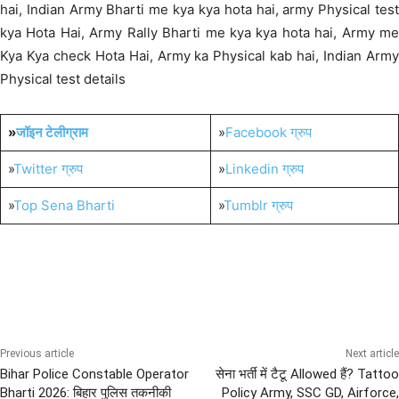
hai, Indian Army Bharti me kya kya hota hai, army Physical test
kya Hota Hai, Army Rally Bharti me kya kya hota hai, Army me
Kya Kya check Hota Hai, Army ka Physical kab hai, Indian Army
Physical test details
»
जॉइन टेलीग्राम
»
Facebook ग्रुप
»
Twitter ग्रुप
»
Linkedin ग्रुप
»
Top Sena Bharti
»
Tumblr ग्रुप
How to Join Indian Air Force
PHYSICAL PREPARATION
Previous article
Next article
Bihar Police Constable Operator
सेना भर्ती में टैटू Allowed हैं? Tattoo
Bharti 2026: बिहार पुलिस तकनीकी
Policy Army, SSC GD, Airforce,