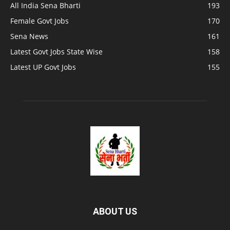
All India Sena Bharti
193
Female Govt Jobs
170
Sena News
161
Latest Govt Jobs State Wise
158
Latest UP Govt Jobs
155
ABOUT US