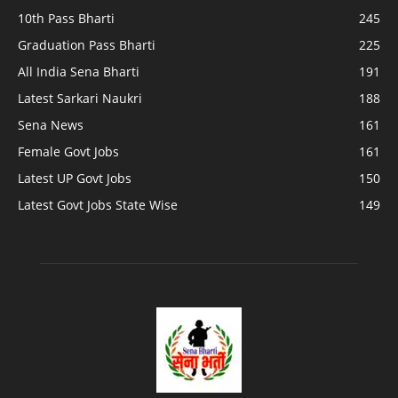
10th Pass Bharti
245
Graduation Pass Bharti
225
All India Sena Bharti
191
Latest Sarkari Naukri
188
Sena News
161
Female Govt Jobs
161
Latest UP Govt Jobs
150
Latest Govt Jobs State Wise
149