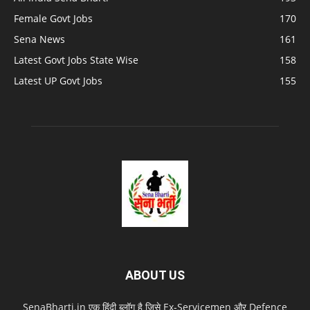
Female Govt Jobs
170
Sena News
161
Latest Govt Jobs State Wise
158
Latest UP Govt Jobs
155
ABOUT US
SenaBharti.in एक हिंदी ब्लॉग है जिसे Ex‑Servicemen और Defence