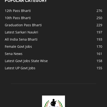
POPULAR CATEGORY
12th Pass Bharti
276
10th Pass Bharti
250
Graduation Pass Bharti
229
Latest Sarkari Naukri
197
All India Sena Bharti
193
Female Govt Jobs
170
Sena News
161
Latest Govt Jobs State Wise
158
Latest UP Govt Jobs
155