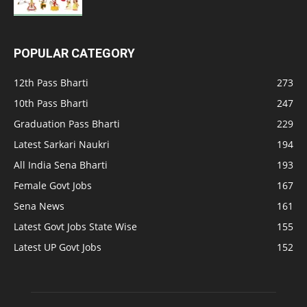
POPULAR CATEGORY
12th Pass Bharti
273
10th Pass Bharti
247
Graduation Pass Bharti
229
Latest Sarkari Naukri
194
All India Sena Bharti
193
Female Govt Jobs
167
Sena News
161
Latest Govt Jobs State Wise
155
Latest UP Govt Jobs
152