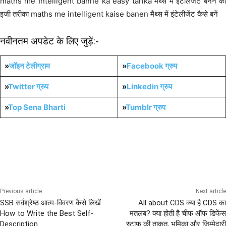
maths me Intelligent banne ka easy tarika मैथ्स में इंटेलिजेंट बनने का
इजी तरीका maths me intelligent kaise banen मैथ्स में इंटेलीजेंट कैसे बनें
नवीनतम अपडेट के लिए जुड़ें:-
»
जॉइन टेलीग्राम
»
Facebook ग्रुप
»
Twitter ग्रुप
»
Linkedin ग्रुप
»
Top Sena Bharti
»
Tumblr
ग्रुप
EXAM PREPARATIONS
Previous article
Next article
SSB सर्वश्रेष्ठ आत्म-विवरण कैसे लिखें
All about CDS क्या है CDS का
How to Write the Best Self-
मतलब? क्या होती है चीफ ऑफ डिफेंस
Description
स्टाफ की ताकत, भूमिका और जिम्मेदारी