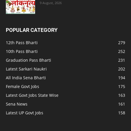
9 August, 2026
POPULAR CATEGORY
12th Pass Bharti
279
10th Pass Bharti
252
Graduation Pass Bharti
231
Latest Sarkari Naukri
202
All India Sena Bharti
194
Female Govt Jobs
175
Latest Govt Jobs State Wise
163
Sena News
161
Latest UP Govt Jobs
158