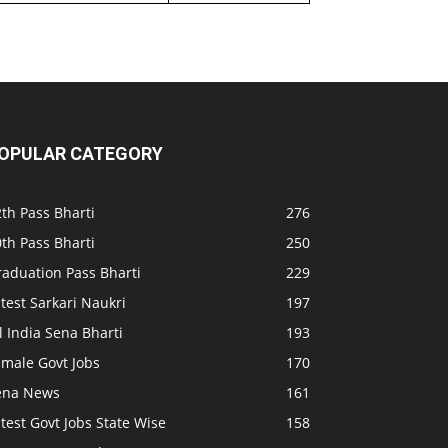
OPULAR CATEGORY
th Pass Bharti
276
th Pass Bharti
250
raduation Pass Bharti
229
test Sarkari Naukri
197
l India Sena Bharti
193
emale Govt Jobs
170
ena News
161
test Govt Jobs State Wise
158