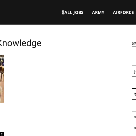
🎖️ALL JOBS
ARMY
AIRFORCE
 Knowledge
आप
स
2