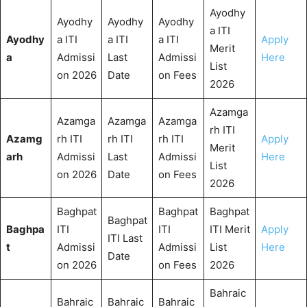
Ayodhy
Ayodhy
Ayodhy
Ayodhy
a ITI
Ayodhy
a ITI
a ITI
a ITI
Apply
Merit
a
Admissi
Last
Admissi
Here
List
on 2026
Date
on Fees
2026
Azamga
Azamga
Azamga
Azamga
rh ITI
Azamg
rh ITI
rh ITI
rh ITI
Apply
Merit
arh
Admissi
Last
Admissi
Here
List
on 2026
Date
on Fees
2026
Baghpat
Baghpat
Baghpat
Baghpat
Baghpa
ITI
ITI
ITI Merit
Apply
ITI Last
t
Admissi
Admissi
List
Here
Date
on 2026
on Fees
2026
Bahraic
Bahraic
Bahraic
Bahraic