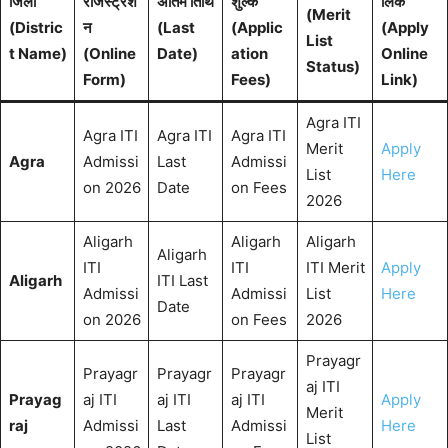
जिला
रजिस्ट्रेश
अंतिम तिथि
शुल्क
लिंक
(Merit
(Distric
न
(Last
(Applic
(Apply
List
t Name)
(Online
Date)
ation
Online
Status)
Form)
Fees)
Link)
Agra ITI
Agra ITI
Agra ITI
Agra ITI
Merit
Apply
Agra
Admissi
Last
Admissi
List
Here
on 2026
Date
on Fees
2026
Aligarh
Aligarh
Aligarh
Aligarh
ITI
ITI
ITI Merit
Apply
Aligarh
ITI Last
Admissi
Admissi
List
Here
Date
on 2026
on Fees
2026
Prayagr
Prayagr
Prayagr
Prayagr
aj ITI
Prayag
aj ITI
aj ITI
aj ITI
Apply
Merit
raj
Admissi
Last
Admissi
Here
List