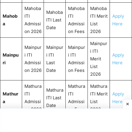
Mahoba
Mahoba
Mahoba
Mahoba
Mahob
ITI
ITI
ITI Merit
Apply
ITI Last
a
Admissi
Admissi
List
Here
Date
on 2026
on Fees
2026
Mainpur
Mainpur
Mainpur
Mainpur
i ITI
Mainpu
i ITI
i ITI
i ITI
Apply
Merit
ri
Admissi
Last
Admissi
Here
List
on 2026
Date
on Fees
2026
Mathura
Mathura
Mathura
Mathura
Mathur
ITI
ITI
ITI Merit
Apply
ITI Last
a
Admissi
Admissi
List
Here
Date
on 2026
on Fees
2026
Mau ITI
Mau ITI
Mau ITI
Mau ITI
Merit
Apply