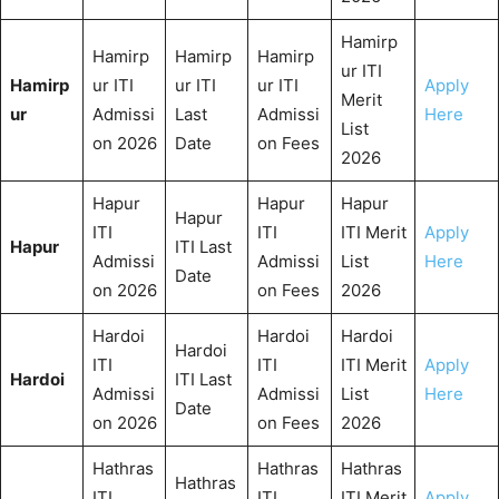
Hamirp
Hamirp
Hamirp
Hamirp
ur ITI
Hamirp
ur ITI
ur ITI
ur ITI
Apply
Merit
ur
Admissi
Last
Admissi
Here
List
on 2026
Date
on Fees
2026
Hapur
Hapur
Hapur
Hapur
ITI
ITI
ITI Merit
Apply
Hapur
ITI Last
Admissi
Admissi
List
Here
Date
on 2026
on Fees
2026
Hardoi
Hardoi
Hardoi
Hardoi
ITI
ITI
ITI Merit
Apply
Hardoi
ITI Last
Admissi
Admissi
List
Here
Date
on 2026
on Fees
2026
Hathras
Hathras
Hathras
Hathras
ITI
ITI
ITI Merit
Apply