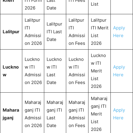
Kheri
ITI Form
Last
ITI Fees
List
2026
Date
Lalitpur
Lalitpur
Lalitpur
Lalitpur
ITI
ITI
ITI Merit
Apply
Lalitpur
ITI Last
Admissi
Admissi
List
Here
Date
on 2026
on Fees
2026
Luckno
Luckno
Luckno
Luckno
w ITI
Luckno
w ITI
w ITI
w ITI
Apply
Merit
w
Admissi
Last
Admissi
Here
List
on 2026
Date
on Fees
2026
Maharaj
Maharaj
Maharaj
Maharaj
ganj ITI
Mahara
ganj ITI
ganj ITI
ganj ITI
Apply
Merit
jganj
Admissi
Last
Admissi
Here
List
on 2026
Date
on Fees
2026