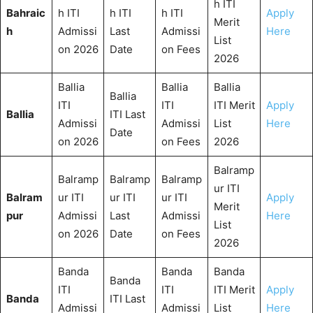
h ITI
Bahraic
h ITI
h ITI
h ITI
Apply
Merit
h
Admissi
Last
Admissi
Here
List
on 2026
Date
on Fees
2026
Ballia
Ballia
Ballia
Ballia
ITI
ITI
ITI Merit
Apply
Ballia
ITI Last
Admissi
Admissi
List
Here
Date
on 2026
on Fees
2026
Balramp
Balramp
Balramp
Balramp
ur ITI
Balram
ur ITI
ur ITI
ur ITI
Apply
Merit
pur
Admissi
Last
Admissi
Here
List
on 2026
Date
on Fees
2026
Banda
Banda
Banda
Banda
ITI
ITI
ITI Merit
Apply
Banda
ITI Last
Admissi
Admissi
List
Here