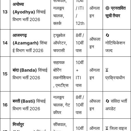
सींचपाल,
10वीं
अयोध्या
नलकूप
/ ITI
ऑनला
🟢
प्रस्तावित
13
(Ayodhya)
सिंचाई
चालक,
/
इन
सूची तैयार
विभाग भर्ती 2026
क्लर्क
12th
आजमगढ़
ट्यूबवेल
8वीं /
🔄
ऑफला
14
(Azamgarh)
सिंचा
ऑपरेटर,
10वीं
नोटिफिकेशन
इन
ई विभाग भर्ती 2026
चपरासी
पास
जल्द
सहायक
10वीं
बांदा (Banda)
सिंचाई
बोरिंग
+
ऑनला
⏳
15
विभाग भर्ती 2026
तकनीशियन
ITI
इन
प्रक्रियाधीन
, एमटीएस
पास
नलकूप
8वीं /
बस्ती (Basti)
सिंचाई
ऑफला
🔄 संविदा भर्ती
16
चालक, गेट
10वीं
विभाग भर्ती 2026
इन
अपडेट
कीपर
पास
मिर्जापुर
सींचपाल,
10वीं
ऑनला
⏳ जिला वाइज