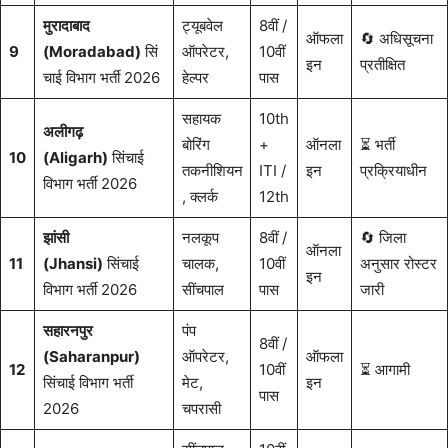
मुरादाबाद
ट्यूबवेल
8वीं /
ऑफला
🔄 अधिसूचना
9
(Moradabad)
सिं
ऑपरेटर,
10वीं
इन
प्रतीक्षित
चाई विभाग भर्ती 2026
हेल्पर
पास
सहायक
10th
अलीगढ़
बोरिंग
+
ऑनला
⏳ भर्ती
10
(Aligarh)
सिंचाई
तकनीशियन
ITI /
इन
प्रक्रियाधीन
विभाग भर्ती 2026
, क्लर्क
12th
झांसी
नलकूप
8वीं /
🔄 जिला
ऑनला
11
(Jhansi)
सिंचाई
चालक,
10वीं
अनुसार रोस्टर
इन
विभाग भर्ती 2026
सींचपाल
पास
जारी
सहारनपुर
पंप
8वीं /
(Saharanpur)
ऑपरेटर,
ऑफला
12
10वीं
⏳ आगामी
सिंचाई विभाग भर्ती
मेट,
इन
पास
2026
चपरासी