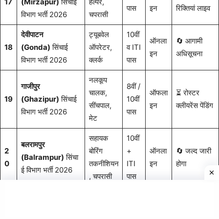
17
(Mirzapur)
सिंचाई
हेल्पर,
पास
इन
रिक्तियां लाइव
विभाग भर्ती 2026
चपरासी
देवीपाटन
ट्यूबवेल
10वीं
ऑनला
🔄 आगामी
18
(Gonda)
सिंचाई
ऑपरेटर,
व ITI
इन
अधिसूचना
विभाग भर्ती 2026
क्लर्क
पास
नलकूप
गाजीपुर
8वीं /
चालक,
ऑफला
⏳ रोस्टर
19
(Ghazipur)
सिंचाई
10वीं
सींचपाल,
इन
क्लीयरेंस पेंडिंग
विभाग भर्ती 2026
पास
मेट
सहायक
10वीं
बलरामपुर
2
बोरिंग
+
ऑनला
🔄 जल्द जारी
(Balrampur)
सिंचा
0
तकनीशियन
ITI
इन
होगा
ई विभाग भर्ती 2026
, चपरासी
पास
मथुरा
ट्यूबवेल
8वीं /
ऑफला
🟢
शॉर्ट नोटिस
21
(Mathura)
सिंचाई
ऑपरेटर,
10वीं
इन
अपेक्षित