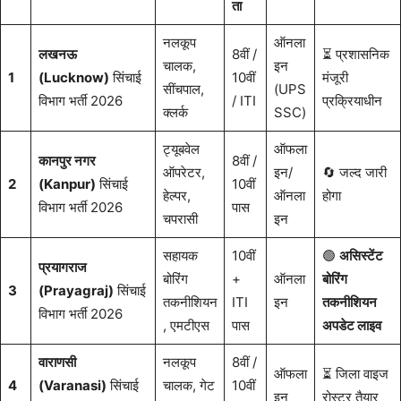
ता
नलकूप
ऑनला
लखनऊ
8वीं /
⏳ प्रशासनिक
चालक,
इन
1
(Lucknow)
सिंचाई
10वीं
मंजूरी
सींचपाल,
(UPS
विभाग भर्ती 2026
/ ITI
प्रक्रियाधीन
क्लर्क
SSC)
ट्यूबवेल
ऑफला
कानपुर नगर
8वीं /
ऑपरेटर,
इन/
🔄 जल्द जारी
2
(Kanpur)
सिंचाई
10वीं
हेल्पर,
ऑनला
होगा
विभाग भर्ती 2026
पास
चपरासी
इन
सहायक
10वीं
🟢
असिस्टेंट
प्रयागराज
बोरिंग
+
ऑनला
बोरिंग
3
(Prayagraj)
सिंचाई
तकनीशियन
ITI
इन
तकनीशियन
विभाग भर्ती 2026
, एमटीएस
पास
अपडेट लाइव
वाराणसी
नलकूप
8वीं /
ऑफला
⏳ जिला वाइज
4
(Varanasi)
सिंचाई
चालक, गेट
10वीं
इन
रोस्टर तैयार