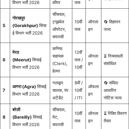
विभाग भर्ती 2026
कीपर
पास
सींचपाल,
गोरखपुर
ट्यूबवेल
10वीं
ऑनला
🔄 विज्ञापन
5
(Gorakhpur)
सिंचा
ऑपरेटर,
पास
इन
जल्द
ई विभाग भर्ती 2026
चपरासी
कनिष्ठ
मेरठ
12वीं
सहायक
ऑनला
⏳ नियमावली
6
(Meerut)
सिंचाई
पास /
(Clerk),
इन
संशोधित
विभाग भर्ती 2026
10वीं
हेल्पर
नलकूप
8वीं /
🔄 संविदा
आगरा (Agra)
सिंचाई
ऑफला
7
चालक, पंप
10वीं
आधारित
विभाग भर्ती 2026
इन
अटेंडेंट
/ ITI
नोटिस जल्द
बरेली
सींचपाल,
10वीं
ऑनला
⏳ रिक्ति विवरण
8
(Bareilly)
सिंचाई
मेट,
पास
इन
तैयार
विभाग भर्ती 2026
चपरासी