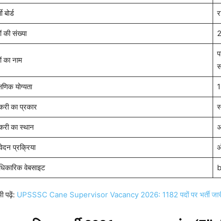
ती बोर्ड
र
ं की संख्या
2
प
ों का नाम
स
्षणिक योग्यता
1
करी का प्रकार
स
करी का स्थान
अ
ेदन प्रक्रिया
ऑ
िकारिक वेबसाइट
b
ी पढ़ें:
UPSSSC Cane Supervisor Vacancy 2026: 1182 पदों पर भर्ती जारी, B