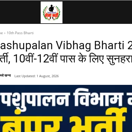
SenaBharti.in
me
10th Pass Bharti
»
ashupalan Vibhag Bharti 2026
र्ती, 10वीं-12वीं पास के लिए सुनहर
Army,
्जो खन्ना
Last Updated:
1 August, 2026
Navy,
Airforce,
Police….