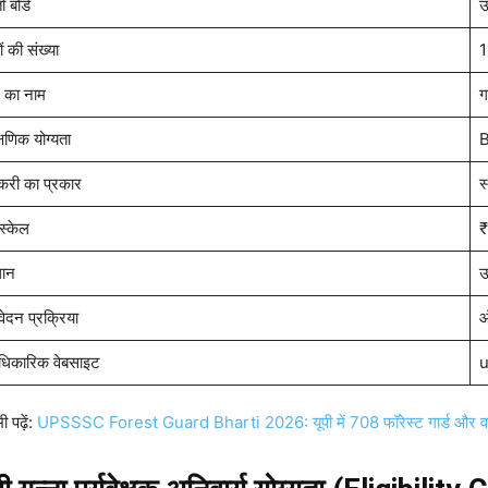
ती बोर्ड
उ
ं की संख्या
1
 का नाम
ग
्षणिक योग्यता
B
करी का प्रकार
स
-स्केल
₹
थान
उ
ेदन प्रक्रिया
ऑ
िकारिक वेबसाइट
u
ी पढ़ें:
UPSSSC Forest Guard Bharti 2026: यूपी में 708 फॉरेस्ट गार्ड और वन्य