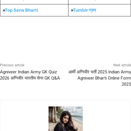
»
Top Sena Bharti
»
Tumblr
ग्रुप
AIRFORCE Bharti
ARMY Bharti
LATEST CHANGES UPDATES
NAVY Bharti
Sena News
Previous article
Next article
Agniveer Indian Army GK Quiz
आर्मी अग्निवीर भर्ती 2025 Indian Army
2026 अग्निवीर भारतीय सेना GK Q&A
Agniveer Bharti Online Form
2025