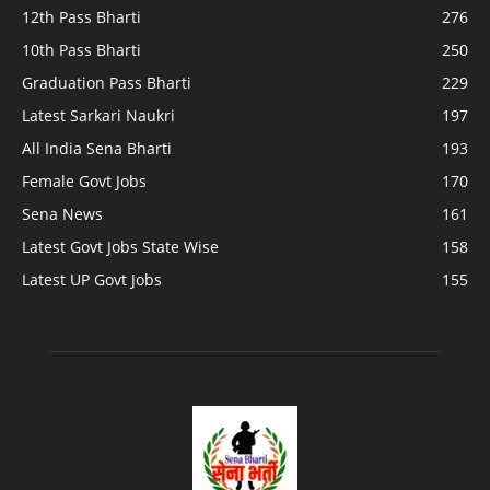
12th Pass Bharti
276
10th Pass Bharti
250
Graduation Pass Bharti
229
Latest Sarkari Naukri
197
All India Sena Bharti
193
Female Govt Jobs
170
Sena News
161
Latest Govt Jobs State Wise
158
Latest UP Govt Jobs
155