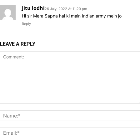
Jitu lodhi
26 July, 2022 At 11:20 pm
Hi sir Mera Sapna hai ki main Indian army mein jo
Reply
LEAVE A REPLY
Comment: