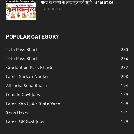
भारत के राज्यों के लोक नृत्य की सूची | Bharat ke...
9 August, 2026
POPULAR CATEGORY
12th Pass Bharti
280
10th Pass Bharti
254
Graduation Pass Bharti
232
Latest Sarkari Naukri
208
All India Sena Bharti
194
Female Govt Jobs
179
Latest Govt Jobs State Wise
169
Sena News
161
Latest UP Govt Jobs
159