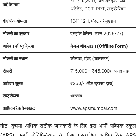
MTS (ग्रुप D), बस ड्राइवर, लैब
पदों के नाम
अटेंडेंट, PGT, PRT, लाइब्रेरियन
शैक्षणिक योग्यता
10वीं, 12वीं, पोस्ट ग्रेजुएशन
नौकरी का प्रकार
एडहॉक बेसिस (सत्र 2026-27)
आवेदन की प्रक्रिया
केवल ऑफलाइन (Offline Form)
नौकरी का स्थान
कोलाबा, मुंबई (महाराष्ट्र)
सैलरी
₹15,000 – ₹45,000/- प्रति माह
आवेदन शुल्क
₹250/- (बैंक ड्राफ्ट द्वारा)
राष्ट्रीयता
भारतीय
आधिकारिक वेबसाइट
www.apsmumbai.com
नोट: कृपया अधिक सटीक जानकारी के लिए इस आर्मी पब्लिक स्कूल
(APS), मुंबई नोटिफिकेशन के लिए प्रकाशित आधिकारिक APS