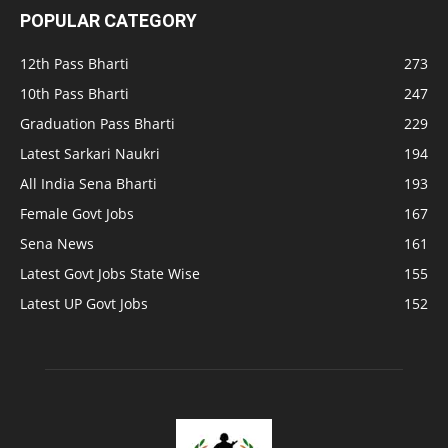
POPULAR CATEGORY
12th Pass Bharti
273
10th Pass Bharti
247
Graduation Pass Bharti
229
Latest Sarkari Naukri
194
All India Sena Bharti
193
Female Govt Jobs
167
Sena News
161
Latest Govt Jobs State Wise
155
Latest UP Govt Jobs
152