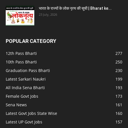
भारत के राज्यों के लोक नृत्य की सूची | Bharat ke...
23 July, 2026
POPULAR CATEGORY
12th Pass Bharti
277
10th Pass Bharti
250
Graduation Pass Bharti
230
Latest Sarkari Naukri
199
All India Sena Bharti
193
Female Govt Jobs
173
Sena News
161
Latest Govt Jobs State Wise
160
Latest UP Govt Jobs
157