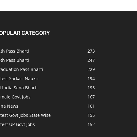
OPULAR CATEGORY
th Pass Bharti
273
th Pass Bharti
247
raduation Pass Bharti
229
test Sarkari Naukri
194
l India Sena Bharti
193
emale Govt Jobs
167
ena News
161
test Govt Jobs State Wise
155
test UP Govt Jobs
152