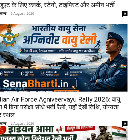
ेजुएट के लिए क्लर्क, स्टेनो, टाइपिस्ट और अमीन भर्ती
खन्ना
-
5 August, 2026
0
h Pass Bharti
dian Air Force Agniveervayu Rally 2026: वायु
ा में बिना परीक्षा सीधे भर्ती रैली, यहाँ देखें तिथि, योग्यता
 स्थल
खन्ना
-
2 August, 2026
0