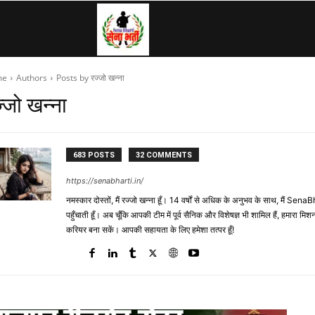
SenaBharti.in
me
Authors
Posts by रज्जो खन्ना
»
्जो खन्ना
Army,
683 POSTS
32 COMMENTS
https://senabharti.in/
Navy,
नमस्कार दोस्तों, मैं रज्जो खन्ना हूँ। 14 वर्षों से अधिक के अनुभव के साथ, मैं 
पहुँचाती हूँ। अब चूँकि आपकी टीम में पूर्व सैनिक और विशेषज्ञ भी शामिल हैं, हमारा
करियर बना सकें। आपकी सहायता के लिए हमेशा तत्पर हूँ!
Airforce,
Police….