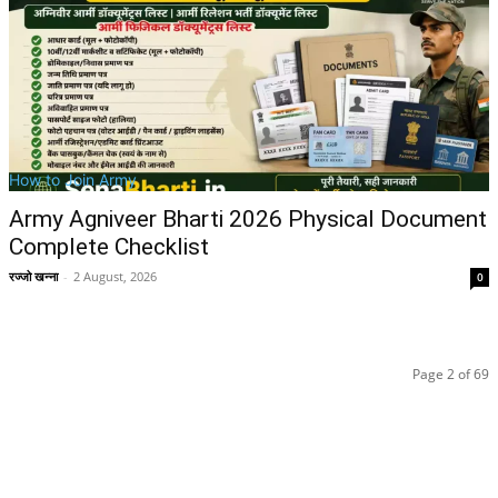
How to Join Army
Army Agniveer Bharti 2026 Physical Document
Complete Checklist
रज्जो खन्ना
-
2 August, 2026
0
Page 2 of 69