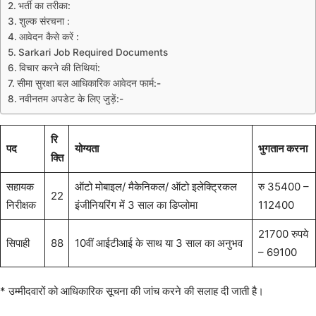
भर्ती का तरीका:
शुल्क संरचना :
आवेदन कैसे करें :
Sarkari Job Required Documents
विचार करने की तिथियां:
सीमा सुरक्षा बल आधिकारिक आवेदन फार्म:-
नवीनतम अपडेट के लिए जुड़ें:-
रि
पद
योग्यता
भुगतान करना
क्ति
सहायक
ऑटो मोबाइल/ मैकेनिकल/ ऑटो इलेक्ट्रिकल
रु 35400 –
22
निरीक्षक
इंजीनियरिंग में 3 साल का डिप्लोमा
112400
21700 रुपये
सिपाही
88
10वीं आईटीआई के साथ या 3 साल का अनुभव
– 69100
* उम्मीदवारों को आधिकारिक सूचना की जांच करने की सलाह दी जाती है।