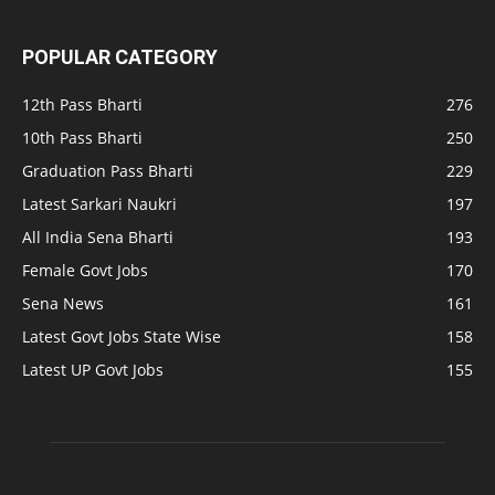
POPULAR CATEGORY
12th Pass Bharti
276
10th Pass Bharti
250
Graduation Pass Bharti
229
Latest Sarkari Naukri
197
All India Sena Bharti
193
Female Govt Jobs
170
Sena News
161
Latest Govt Jobs State Wise
158
Latest UP Govt Jobs
155