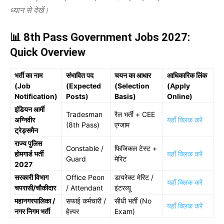
ध्यान से देखें।
📊 8th Pass Government Jobs 2027:
Quick Overview
भर्ती का नाम
संभावित पद
चयन का आधार
आधिकारिक लिंक
(Job
(Expected
(Selection
(Apply
Notification)
Posts)
Basis)
Online)
इंडियन आर्मी
Tradesman
रैल भर्ती + CEE
अग्निवीर
यहाँ क्लिक करें
(8th Pass)
एग्जाम
ट्रेड्समैन
राज्य पुलिस
Constable /
फिजिकल टेस्ट +
होमगार्ड भर्ती
यहाँ क्लिक करें
Guard
मेरिट
2027
सरकारी विभाग
Office Peon
डायरेक्ट मेरिट /
यहाँ क्लिक करें
चपरासी/चौकीदार
/ Attendant
इंटरव्यू
महानगरपालिका /
सफाई कर्मचारी /
सीधी भर्ती (No
यहाँ क्लिक करें
नगर निगम भर्ती
हेल्पर
Exam)