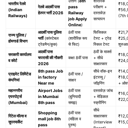
उत्तीर्ण (
8th
शारीरिक
भारतीय रेलवे
₹18,
रेलवे आठवीं पास
pass
परीक्षण +
(Indian
₹56,
हेल्पर भर्ती 2026
Railway
दस्तावेज़
Railways)
(7th
job Apply
सत्यापन
Online
)
आठवीं पास पुलिस
8वीं पास
फिजिकल
₹21,
राज्य पुलिस /
भर्ती
(कांस्टेबल
(शारीरिक रूप
टेस्ट + ट्रेड
₹25,
होमगार्ड विभाग
ट्रेडमैन/कुक)
से फिट)
स्किल टेस्ट
शुरुआ
आठवीं पास
8वीं के मार्क्स
सरकारी कार्यालय
₹18,
चपरासी की नौकरी
कक्षा 8वीं पास
+ सीधे
व कोर्ट
₹24,
2026
साक्षात्कार
8th pass Job
सीधे वॉक-इन
₹14,
प्राइवेट लिमिटेड
8वीं पास /
in factory
इंटरव्यू /
₹18,
कंपनियां
साक्षर
Near me
जॉइनिंग
+ ओव
महानगरीय
Airport Jobs
8वीं पास
दस्तावेज़ जांच
₹16,
एयरपोर्ट्स
in Mumbai
(बुनियादी
+ मेडिकल
₹22,
(Mumbai)
8th pass
समझ)
स्क्रीनिंग
सीधे
Shopping
8वीं पास
रिटेल मॉल्स व
साक्षात्कार
₹12,
mall job 8th
(महिला व
सुपरमार्केट
(Interview
₹15,
pass
पुरुष)
Board)