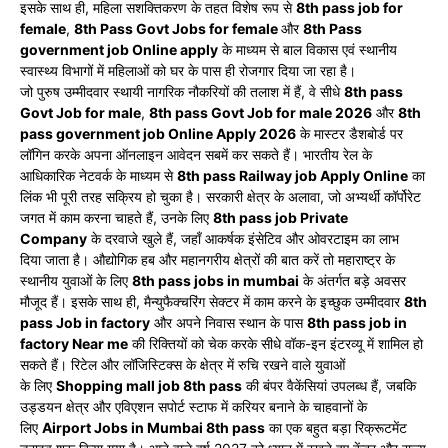
इसके साथ ही, महिला सशक्तिकरण के तहत विशेष रूप
से
8th pass job for
female
,
8th Pass Govt Jobs for female
और
8th Pass
government job Online apply
के माध्यम से बाल विकास एवं स्थानीय
स्वास्थ्य विभागों में महिलाओं को
घर के पास ही रोजगार दिया जा रहा है।
जो पुरुष उम्मीदवार स्थायी नागरिक नौकरियों की तलाश में हैं, वे सीधे
8th pass
Govt Job for male
,
8th pass Govt Job for male 2026
और
8th
pass government job Online Apply 2026
के मास्टर डैशबोर्ड पर
लॉगिन करके अपना ऑनलाइन आवेदन सबमें कर सकते
हैं। भारतीय रेल के
आधिकारिक नेटवर्क के माध्यम से
8th pass Railway job Apply Online
का
लिंक भी पूरी तरह सक्रिय हो चुका है। सरकारी क्षेत्र के
अलावा, जो अभ्यर्थी कॉर्पोरेट
जगत में काम करना चाहते हैं, उनके लिए
8th pass job Private
Company
के दरवाजे खुले हैं, जहाँ आकर्षक इंसेटिव और ओवरटाइम का लाभ
दिया
जाता है। औद्योगिक हब और महानगरीय क्षेत्रों की बात करें तो महाराष्ट्र
के
स्थानीय युवाओं के लिए
8th pass jobs in mumbai
के अंतर्गत बड़े अवसर
मौजूद हैं। इसके साथ ही, मैन्युफैक्चरिंग सेक्टर में
काम करने के इच्छुक उम्मीदवार
8th
pass Job in factory
और अपने निवास स्थान के पास
8th pass job in
factory Near me
की रिक्तियों को चेक करके सीधे वॉक-इन इंटरव्यू में शामिल हो
सकते
हैं। रिटेल और लॉजिस्टिक्स के क्षेत्र में रुचि रखने वाले युवाओं
के
लिए
Shopping mall job 8th pass
की बंपर वैकेंसियां उपलब्ध हैं, जबकि
उड्डयन क्षेत्र और एविएशन सपोर्ट स्टाफ
में करियर बनाने के चाहवानों के
लिए
Airport Jobs in Mumbai 8th pass
का एक बहुत बड़ा रिक्रूटमेंट