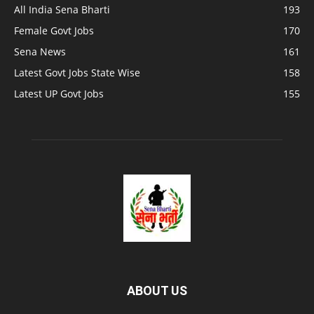
All India Sena Bharti
193
Female Govt Jobs
170
Sena News
161
Latest Govt Jobs State Wise
158
Latest UP Govt Jobs
155
ABOUT US