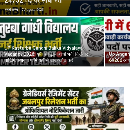
24752 पदों पर सीधी भर्ती
रज्जो खन्ना
-
7 August, 2026
UP Kasturba Gandhi Balika Vidyalaya
Vacancy 2026: यूपी कस्तूरबा गांधी भर्ती जिलेवार
Up Anganw
नोटिफिकेशन व फॉर्म यहाँ से डाउनलोड करें
69206 आंगनव