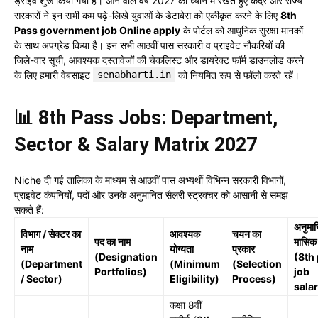
ड्राइव शुरू किया गया है। आने वाले
वर्ष 2027 को ध्यान में रखते हुए केंद्र और राज्य
सरकारों ने
इन सभी कम पढ़े-लिखे युवाओं के डेटाबेस को एकीकृत करने के लिए
8th
Pass government job Online apply
के पोर्टल को आधुनिक सुरक्षा मानकों
के साथ अपग्रेड किया है। इन
सभी आठवीं पास सरकारी व प्राइवेट नौकरियों की
जिले-वार सूची, आवश्यक दस्तावेजों
की चेकलिस्ट और डायरेक्ट फॉर्म डाउनलोड करने
के लिए हमारी वेबसाइट
senabharti.in
को नियमित रूप से फॉलो करते रहें।
📊 8th Pass Jobs: Department,
Sector & Salary Matrix 2027
Niche दी गई तालिका के माध्यम से आठवीं पास अभ्यर्थी विभिन्न सरकारी विभागों,
प्राइवेट कंपनियों, पदों और उनके अनुमानित सैलरी स्ट्रक्चर को आसानी से समझ
सकते हैं:
अनुमा
विभाग / सेक्टर का
आवश्यक
चयन का
पद का नाम
मासिक 
नाम
योग्यता
प्रकार
(Designation
(8th
(Department
(Minimum
(Selection
Portfolios)
job
/ Sector)
Eligibility)
Process)
sala
कक्षा 8वीं