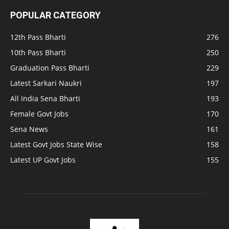
POPULAR CATEGORY
12th Pass Bharti
276
10th Pass Bharti
250
Graduation Pass Bharti
229
Latest Sarkari Naukri
197
All India Sena Bharti
193
Female Govt Jobs
170
Sena News
161
Latest Govt Jobs State Wise
158
Latest UP Govt Jobs
155