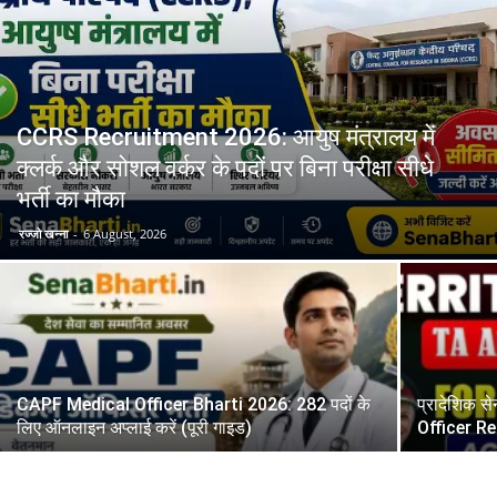
CCRS Recruitment 2026: आयुष मंत्रालय में
क्लर्क और सोशल वर्कर के पदों पर बिना परीक्षा सीधे
भर्ती का मौका
रज्जो खन्ना
-
6 August, 2026
CAPF Medical Officer Bharti 2026: 282 पदों के
प्रादेशिक स
लिए ऑनलाइन अप्लाई करें (पूरी गाइड)
Officer R