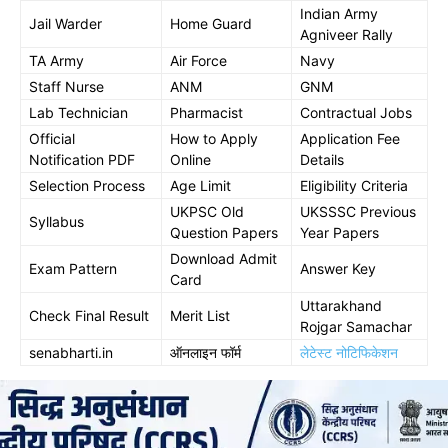
Indian Army
Jail Warder
Home Guard
Agniveer Rally
TA Army
Air Force
Navy
Staff Nurse
ANM
GNM
Lab Technician
Pharmacist
Contractual Jobs
Official
How to Apply
Application Fee
Notification PDF
Online
Details
Selection Process
Age Limit
Eligibility Criteria
UKPSC Old
UKSSSC Previous
Syllabus
Question Papers
Year Papers
Download Admit
Exam Pattern
Answer Key
Card
Uttarakhand
Check Final Result
Merit List
Rojgar Samachar
senabharti.in
ऑनलाइन फॉर्म
लेटेस्ट नोटिफिकेशन