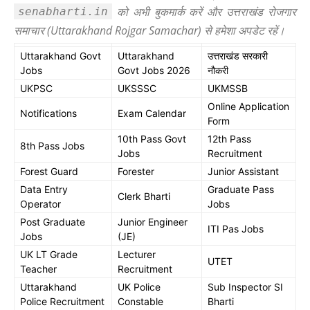
को अभी बुकमार्क करें और उत्तराखंड रोजगार
senabharti.in
समाचार (Uttarakhand Rojgar Samachar) से हमेशा अपडेट रहें।
Uttarakhand Govt
Uttarakhand
उत्तराखंड सरकारी
Jobs
Govt Jobs 2026
नौकरी
UKPSC
UKSSSC
UKMSSB
Online Application
Notifications
Exam Calendar
Form
10th Pass Govt
12th Pass
8th Pass Jobs
Jobs
Recruitment
Forest Guard
Forester
Junior Assistant
Data Entry
Graduate Pass
Clerk Bharti
Operator
Jobs
Post Graduate
Junior Engineer
ITI Pas Jobs
Jobs
(JE)
UK LT Grade
Lecturer
UTET
Teacher
Recruitment
Uttarakhand
UK Police
Sub Inspector SI
Police Recruitment
Constable
Bharti