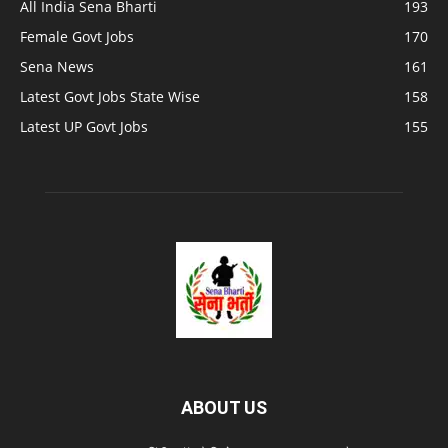
All India Sena Bharti
193
Female Govt Jobs
170
Sena News
161
Latest Govt Jobs State Wise
158
Latest UP Govt Jobs
155
ABOUT US