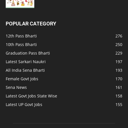
POPULAR CATEGORY
12th Pass Bharti
276
10th Pass Bharti
250
Graduation Pass Bharti
229
Latest Sarkari Naukri
197
All India Sena Bharti
193
Female Govt Jobs
170
Sena News
161
Latest Govt Jobs State Wise
158
Latest UP Govt Jobs
155