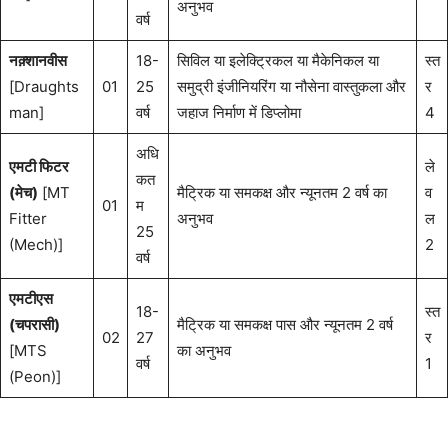
अनुभव
वर्ष
नक़्शानवीस
18-
सिविल या इलेक्ट्रिकल या मैकेनिकल या
स्त
[Draughts
01
25
समुद्री इंजीनियरिंग या नौसेना वास्तुकला और
र
man]
वर्ष
जहाज निर्माण में डिप्लोमा
4
अधि
एमटी फिटर
ले
कत
(मेच)
[MT
मैट्रिक या समकक्ष और न्यूनतम 2 वर्ष का
व
01
म
Fitter
अनुभव
ल
25
(Mech)]
2
वर्ष
एमटीएस
18-
स्त
(चपरासी)
मैट्रिक या समकक्ष पास और न्यूनतम 2 वर्ष
02
27
र
[MTS
का अनुभव
वर्ष
1
(Peon)]