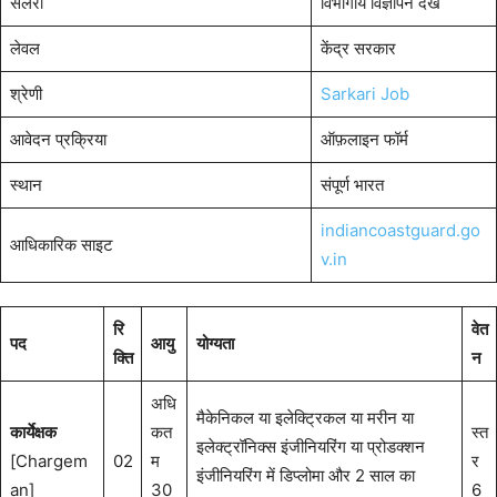
सैलरी
विभागीय विज्ञापन देखें
लेवल
केंद्र सरकार
श्रेणी
Sarkari Job
आवेदन प्रक्रिया
ऑफ़लाइन फॉर्म
स्थान
संपूर्ण भारत
indiancoastguard.go
आधिकारिक साइट
v.in
रि
वेत
पद
आयु
योग्यता
क्ति
न
अधि
मैकेनिकल या इलेक्ट्रिकल या मरीन या
कार्येक्षक
कत
स्त
इलेक्ट्रॉनिक्स इंजीनियरिंग या प्रोडक्शन
[Chargem
02
म
र
इंजीनियरिंग में डिप्लोमा और 2 साल का
an]
30
6