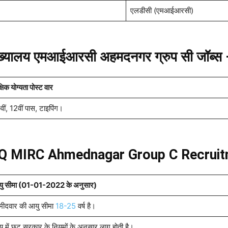
एलडीसी (एमआईआरसी)
ख्यालय एमआईआरसी अहमदनगर ग्रुप सी जॉब्स – श
्षिक योग्यता पोस्ट वार
वीं, 12वीं पास, टाइपिंग।
Q MIRC Ahmednagar Group C Recruitm
ु सीमा (01-01-2022 के अनुसार)
्मीदवार की आयु सीमा
18-25
वर्ष है।
ु में छूट सरकार के नियमों के अनुसार लागू होती है।