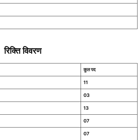
 –
रिक्ति
विवरण
कुल पद
11
03
13
07
07