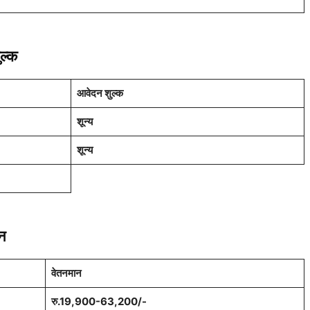
ल्क
आवेदन शुल्क
शून्य
शून्य
न
वेतनमान
रु.19,900-63,200/-