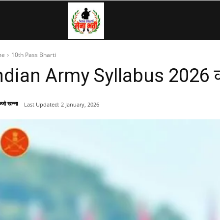
SenaBharti.in
me
10th Pass Bharti
»
ndian Army Syllabus 2026 क्लर्
Army,
्जो खन्ना
Last Updated:
2 January, 2026
Navy,
Airforce,
Police….