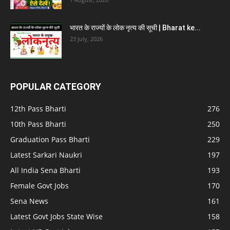
भारत के राज्यों के लोक नृत्य की सूची | Bharat ke...
23 July, 2026
POPULAR CATEGORY
12th Pass Bharti
276
10th Pass Bharti
250
Graduation Pass Bharti
229
Latest Sarkari Naukri
197
All India Sena Bharti
193
Female Govt Jobs
170
Sena News
161
Latest Govt Jobs State Wise
158