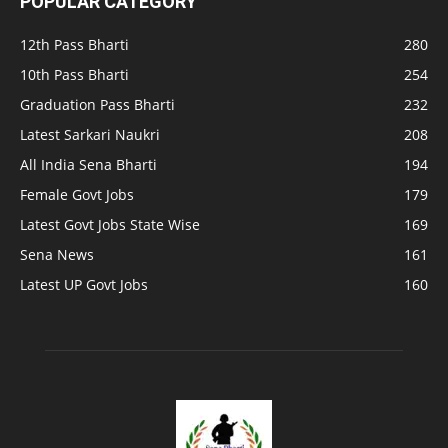
POPULAR CATEGORY
12th Pass Bharti
280
10th Pass Bharti
254
Graduation Pass Bharti
232
Latest Sarkari Naukri
208
All India Sena Bharti
194
Female Govt Jobs
179
Latest Govt Jobs State Wise
169
Sena News
161
Latest UP Govt Jobs
160