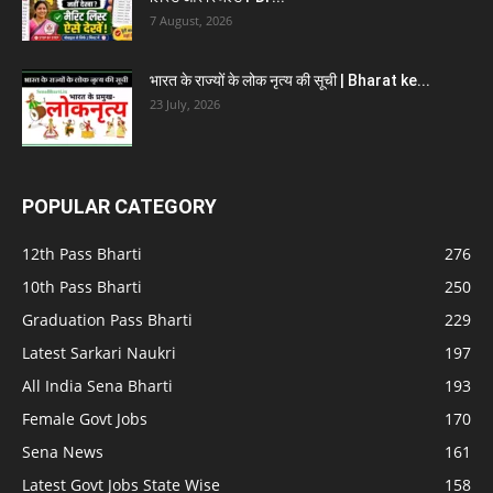
7 August, 2026
भारत के राज्यों के लोक नृत्य की सूची | Bharat ke...
23 July, 2026
POPULAR CATEGORY
12th Pass Bharti
276
10th Pass Bharti
250
Graduation Pass Bharti
229
Latest Sarkari Naukri
197
All India Sena Bharti
193
Female Govt Jobs
170
Sena News
161
Latest Govt Jobs State Wise
158