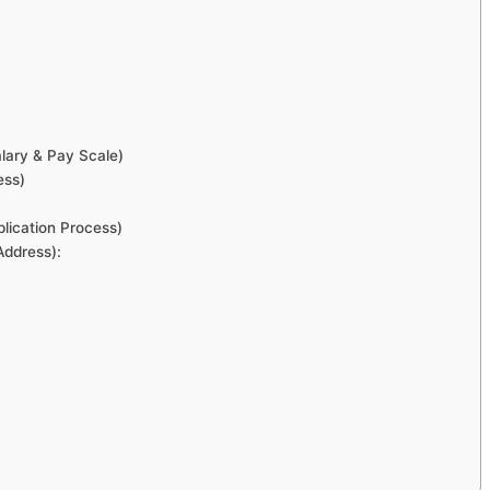
Salary & Pay Scale)
ess)
Application Process)
Address):