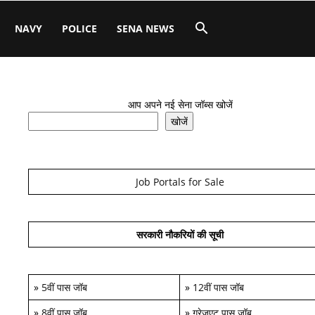
NAVY
POLICE
SENA NEWS
आप अपने नई सेना जॉब्स खोजें
खोजें
Job Portals for Sale
सरकारी नौकरियों की सूची
»
5वीं पास जॉब
»
12वीं पास जॉब
»
8वीं पास जॉब
»
ग्रेजुएट पास जॉब