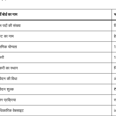
ती बोर्ड का नाम
भ
ल पदों की संख्या
व
स्ट का नाम
ह
्षणिक योग्यता
1
लरी
1
करी का स्थान
प
ेदन की विधा
ऑ
ेदन शुल्क
₹
न प्रक्रिया
स
िकारिक वेबसाइट
i