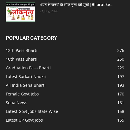
भारत के राज्यों के लोक नृत्य की सूची | Bharat ke...
23 July, 2026
POPULAR CATEGORY
12th Pass Bharti
276
10th Pass Bharti
250
Graduation Pass Bharti
229
Latest Sarkari Naukri
197
All India Sena Bharti
193
Female Govt Jobs
170
Sena News
161
Latest Govt Jobs State Wise
158
Latest UP Govt Jobs
155