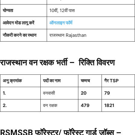
योग्यता
10वीं, 12वीं पास
आवेदन मोड लागू करें
ऑनलाइन फॉर्म
नौकरी करने का स्थान
राजस्थान Rajasthan
राजस्थान वन रक्षक भर्ती –
रिक्ति
विवरण
अनु क्रमांक
पदों का नाम
चम्मच
गैर TSP
1.
वनवासी
20
79
2.
वन रक्षक
479
1821
RSMSSB फॉरेस्टर/ फॉरेस्ट गार्ड जॉब्स –