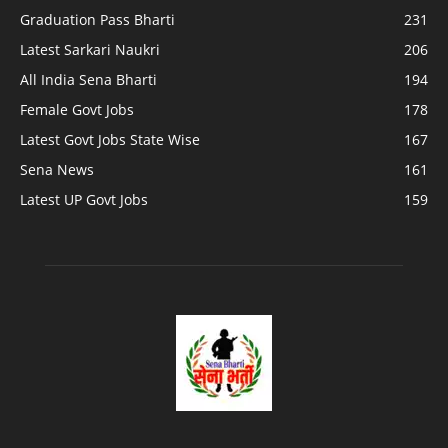
Graduation Pass Bharti
231
Latest Sarkari Naukri
206
All India Sena Bharti
194
Female Govt Jobs
178
Latest Govt Jobs State Wise
167
Sena News
161
Latest UP Govt Jobs
159