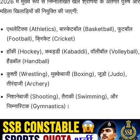
2026 में मुख्य रूप से निम्नलिखित खेल श्रेणियों के अंतर्गत पुरुष और
महिला खिलाड़ियों की नियुक्ति की जाएगी:
एथलेटिक्स (Athletics), बास्केटबॉल (Basketball), फुटबॉल
(Football), क्रिकेट (Cricket)
हॉकी (Hockey), कबड्डी (Kabaddi), वॉलीबॉल (Volleyball),
हैंडबॉल (Handball)
कुश्ती (Wrestling), मुक्केबाजी (Boxing), जूडो (Judo),
तीरंदाजी (Archery)
निशानेबाजी (Shooting), तैराकी (Swimming), और
जिम्नास्टिक (Gymnastics)।